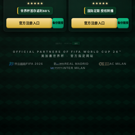
★★★★★
★★★★★
世界杯首存返利68%
国际足联 授权转播
官方注册入口
官方注册入口
备份链接
备份链接
直播平台 ：58261·me
访问
OFFICIAL PARTNERS OF FIFA WORLD CUP 26™
美加墨世界杯 · 官方指定网站
FIFA 2026
REAL MADRID
AC MILAN
INTER MILAN