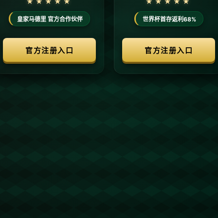
★★★★★
★★★★★
皇家马德里 官方合作伙伴
世界杯首存返利68%
官方注册入口
官方注册入口