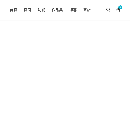
2
首页
页面
功能
作品集
博客
商店