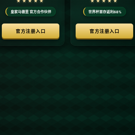
★★★★★
★★★★★
皇家马德里 官方合作伙伴
世界杯首存返利68%
官方注册入口
官方注册入口