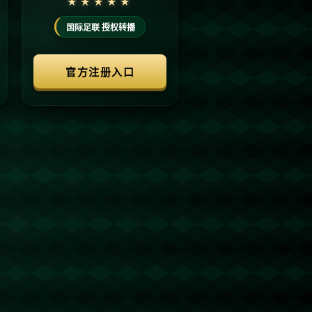
★★★★★
国际足联 授权转播
官方注册入口