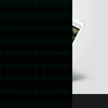
简体中文
·
繁體中文