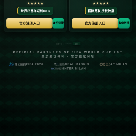
★★★★★
★★★★★
世界杯首存返利68%
国际足联 授权转播
官方注册入口
官方注册入口
备份链接
备份链接
直播平台 ：58261·me
访问
OFFICIAL PARTNERS OF FIFA WORLD CUP 26™
美加墨世界杯 · 官方指定网站
FIFA 2026
REAL MADRID
AC MILAN
INTER MILAN