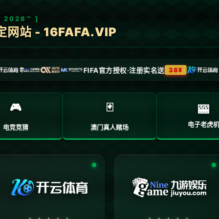
 2026™ ]
站 - 16FAFA.VIP
FIFA官方授权·注册实名送
38¥
🎮
🃏
🎰
电子老虎
电竞竞猜
澳门真人赌场