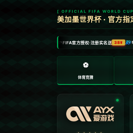
[ OFFICIAL FIFA WORLD CUP
美加墨世界杯 · 官方指定网
FIFA官方授权·注册实名送
38¥
⚽️
体育竞猜