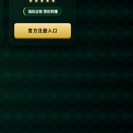
★★★★★
国际足联 授权转播
官方注册入口