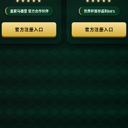
★★★★★
★★★★★
皇家马德里 官方合作伙伴
世界杯首存返利68%
官方注册入口
官方注册入口