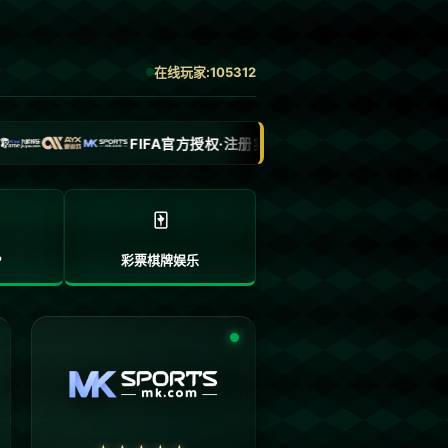
105312
在线玩家:
FIFA官方授权·注册实名送
38¥
🀄️
机
彩票棋牌娱乐