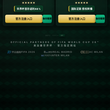
★★★★★
★★★★★
世界杯首存返利68%
国际足联 授权转播
官方注册入口
官方注册入口
备份链接
备份链接
直播平台 ：58261·me
访问
OFFICIAL PARTNERS OF FIFA WORLD CUP 26™
美加墨世界杯 · 官方指定网站
FIFA 2026
REAL MADRID
AC MILAN
INTER MILAN