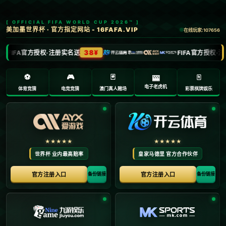
[ OFFICIAL FIFA WORLD CUP 2026™ ]
美加墨世界杯 · 官方指定网站 - 16FAFA.VIP
在线玩家:
107656
38¥
FIFA官方授权·注册实名送
FIFA官方授权·注
⚽️
🎮
🃏
🀄️
🎰
电子老虎机
体育竞猜
电竞竞猜
澳门真人赌场
彩票棋牌娱乐
★★★★★
★★★★★
世界杯 业内最高赔率
皇家马德里 官方合作伙伴
官方注册入口
官方注册入口
备份链接
备份链接