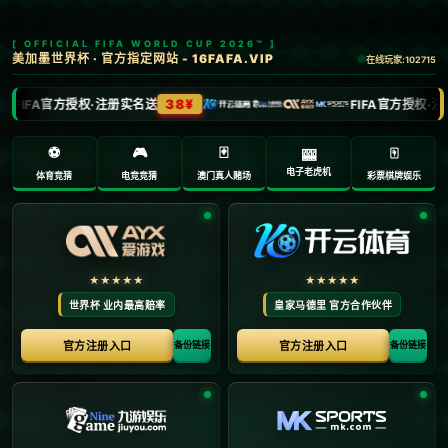
[ OFFICIAL FIFA WORLD CUP 2026™ ]
美加墨世界杯 · 官方指定网站 - 16FAFA.VIP
在线玩家:
102715
38¥
FIFA官方授权·注册实名送
FIFA官方授权·注
⚽️
🎮
🃏
🀄️
🎰
电子老虎机
体育竞猜
电竞竞猜
澳门真人赌场
彩票棋牌娱乐
★★★★★
★★★★★
世界杯 业内最高赔率
皇家马德里 官方合作伙伴
官方注册入口
官方注册入口
备份链接
备份链接