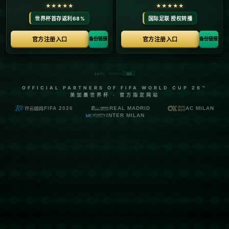
★★★★★
★★★★★
世界杯首存返利68%
国际足联 授权转播
官方注册入口
官方注册入口
备份链接
备份链接
直播平台 ：58261·me
访问
OFFICIAL PARTNERS OF FIFA WORLD CUP 26™
美加墨世界杯 · 官方指定网站
FIFA 2026
REAL MADRID
AC MILAN
INTER MILAN