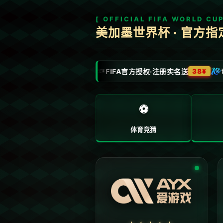
[ OFFICIAL FIFA WORLD CUP
美加墨世界杯 · 官方指定网
FIFA官方授权·注册实名送
38¥
⚽️
体育竞猜